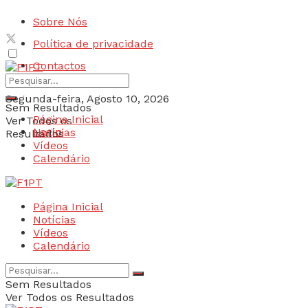
Sobre Nós
Política de privacidade
Contactos
Segunda-feira, Agosto 10, 2026
Sem Resultados
Página Inicial
Ver Todos os
Login
Notícias
Resultados
Vídeos
Calendário
Página Inicial
Notícias
Vídeos
Calendário
Sem Resultados
Ver Todos os Resultados