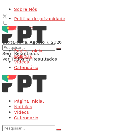
Sobre Nós
Política de privacidade
Contactos
Sexta-feira, Agosto 7, 2026
Página Inicial
Sem Resultados
Login
Notícias
Ver Todos os Resultados
Vídeos
Calendário
Página Inicial
Notícias
Vídeos
Calendário