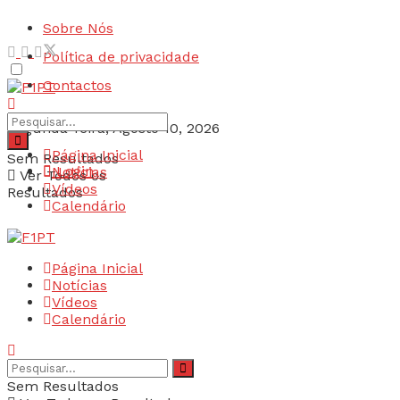
Sobre Nós
Política de privacidade
Contactos
Segunda-feira, Agosto 10, 2026
Página Inicial
Sem Resultados
Login
Notícias
Ver Todos os
Vídeos
Resultados
Calendário
Página Inicial
Notícias
Vídeos
Calendário
Sem Resultados