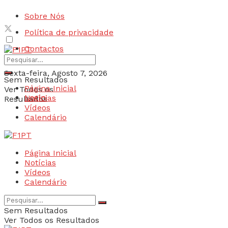
Sobre Nós
Política de privacidade
Contactos
Sexta-feira, Agosto 7, 2026
Sem Resultados
Página Inicial
Ver Todos os
Login
Notícias
Resultados
Vídeos
Calendário
Página Inicial
Notícias
Vídeos
Calendário
Sem Resultados
Ver Todos os Resultados