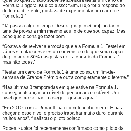
Quando questionado sobre se aceitaria testar um carro de
Formula 1 agora, Kubica disse: “Sim. Hoje teria respondido
de forma diferente, gostava de experimentar um carro de
Formula 1.”
“Já passou algum tempo [desde que pilotei um], portanto
teria de provar a mim mesmo aquilo de que sou capaz. Mas
acho que o consigo fazer bem.”
“Gostava de reviver a emoção que é a Formula 1. Testei em
vários simuladores e estou convencido de que seria capaz
de pilotar em 80% das pistas do calendário da Formula 1,
mas não todas.”
“Testar um carro de Formula 1 é uma coisa, um fim-de-
semana de Grande Prémio é outra completamente diferente.”
“Nas últimas 3 temporadas em que estive na Formula 1,
consegui alcançar um nível de performance notável. Um
nível que penso não conseguir igualar agora.”
“Em 2010, com a Renault, não cometi nenhum erro. E para
chegar a esse nível é preciso trabalhar muito duro, durante
muitos anos”, finalizou o piloto polaco.
Robert Kubica foi recentemente confirmado como piloto da