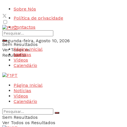
Sobre Nós
Política de privacidade
Contactos
Segunda-feira, Agosto 10, 2026
Sem Resultados
Página Inicial
Ver Todos os
Login
Notícias
Resultados
Vídeos
Calendário
Página Inicial
Notícias
Vídeos
Calendário
Sem Resultados
Ver Todos os Resultados