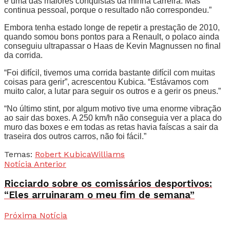
é uma das maiores conquistas da minha carreira. Mas
continua pessoal, porque o resultado não correspondeu.”
Embora tenha estado longe de repetir a prestação de 2010,
quando somou bons pontos para a Renault, o polaco ainda
conseguiu ultrapassar o Haas de Kevin Magnussen no final
da corrida.
“Foi difícil, tivemos uma corrida bastante difícil com muitas
coisas para gerir”, acrescentou Kubica. “Estávamos com
muito calor, a lutar para seguir os outros e a gerir os pneus.”
“No último stint, por algum motivo tive uma enorme vibração
ao sair das boxes. A 250 km/h não conseguia ver a placa do
muro das boxes e em todas as retas havia faíscas a sair da
traseira dos outros carros, não foi fácil.”
Temas:
Robert Kubica
Williams
Notícia Anterior
Ricciardo sobre os comissários desportivos:
“Eles arruinaram o meu fim de semana”
Próxima Notícia