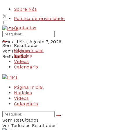
Sobre Nós
Política de privacidade
Contactos
Sexta-feira, Agosto 7, 2026
Sem Resultados
Página Inicial
Ver Todos os
Login
Notícias
Resultados
Vídeos
Calendário
Página Inicial
Notícias
Vídeos
Calendário
Sem Resultados
Ver Todos os Resultados