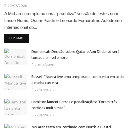
29/07/2026
A McLaren completou uma "produtiva" sessão de testes com
Lando Norris, Oscar Piastri e Leonardo Fornaroli no Autódromo
Internacional do...
DETAILS
LER MAIS
Domenicali: Decisão sobre Qatar e Abu Dhabi só será
tomada em setembro
29/07/2026
Russell: “Nunca tive uma temporada como esta em toda
a minha carreira”
27/07/2026
Hamilton lamenta erros e penalizações: “Foram três
corridas muito más”
27/07/2026
McLaren testa em Portimão com Norris e Piastri