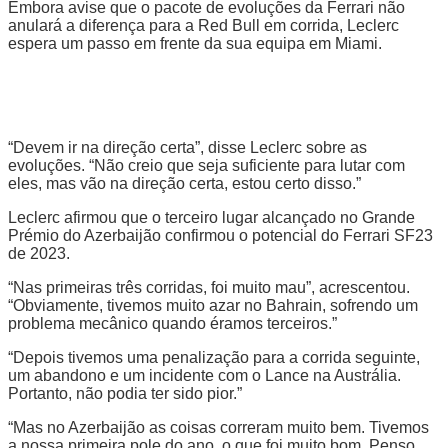
Embora avise que o pacote de evoluções da Ferrari não
anulará a diferença para a Red Bull em corrida, Leclerc
espera um passo em frente da sua equipa em Miami.
“Devem ir na direção certa”, disse Leclerc sobre as
evoluções. “Não creio que seja suficiente para lutar com
eles, mas vão na direção certa, estou certo disso.”
Leclerc afirmou que o terceiro lugar alcançado no Grande
Prémio do Azerbaijão confirmou o potencial do Ferrari SF23
de 2023.
“Nas primeiras três corridas, foi muito mau”, acrescentou.
“Obviamente, tivemos muito azar no Bahrain, sofrendo um
problema mecânico quando éramos terceiros.”
“Depois tivemos uma penalização para a corrida seguinte,
um abandono e um incidente com o Lance na Austrália.
Portanto, não podia ter sido pior.”
“Mas no Azerbaijão as coisas correram muito bem. Tivemos
a nossa primeira pole do ano, o que foi muito bom. Penso