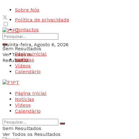
Sobre Nós
Política de privacidade
Contactos
Quinta-feira, Agosto 6, 2026
Sem Resultados
Página Inicial
Ver Todos os
Login
Notícias
Resultados
Vídeos
Calendário
Página Inicial
Notícias
Vídeos
Calendário
Sem Resultados
Ver Todos os Resultados