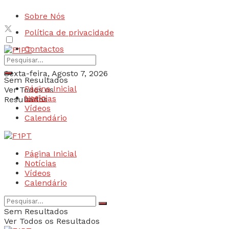
Sobre Nós
Política de privacidade
Contactos
Sexta-feira, Agosto 7, 2026
Sem Resultados
Página Inicial
Ver Todos os
Login
Notícias
Resultados
Vídeos
Calendário
Página Inicial
Notícias
Vídeos
Calendário
Sem Resultados
Ver Todos os Resultados