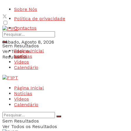
Sobre Nós
Política de privacidade
Contactos
Sábado, Agosto 8, 2026
Sem Resultados
Página Inicial
Ver Todos os
Login
Notícias
Resultados
Vídeos
Calendário
Página Inicial
Notícias
Vídeos
Calendário
Sem Resultados
Ver Todos os Resultados