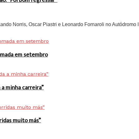
ão: “Foi bom regressar”
do Norris, Oscar Piastri e Leonardo Fornaroli no Autódromo In
 tomada em setembro
a minha carreira”
rridas muito más”