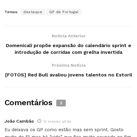
Temas:
destaque
GP de Portugal
Notícia Anterior
Domenicali propõe expansão do calendário sprint e
introdução de corridas com grelha invertida
Próxima Notícia
[FOTOS] Red Bull avaliou jovens talentos no Estoril
Comentários
2
João Cambão
12 meses atrás
Eu deixava os GP como estão mas sem sprint. Gosto
muito de F1 mas há “vida” que fica muito ocupada no fim