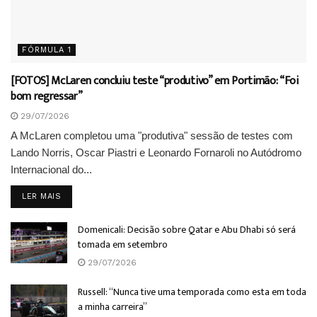
FÓRMULA 1
[FOTOS] McLaren concluiu teste “produtivo” em Portimão: “Foi
bom regressar”
29/07/2026
A McLaren completou uma "produtiva" sessão de testes com
Lando Norris, Oscar Piastri e Leonardo Fornaroli no Autódromo
Internacional do...
DETAILS
LER MAIS
Domenicali: Decisão sobre Qatar e Abu Dhabi só será
tomada em setembro
29/07/2026
Russell: “Nunca tive uma temporada como esta em toda
a minha carreira”