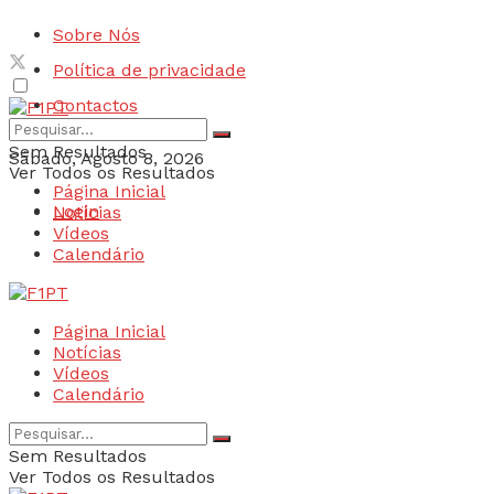
Sobre Nós
Política de privacidade
Contactos
Sem Resultados
Sábado, Agosto 8, 2026
Ver Todos os Resultados
Página Inicial
Login
Notícias
Vídeos
Calendário
Página Inicial
Notícias
Vídeos
Calendário
Sem Resultados
Ver Todos os Resultados