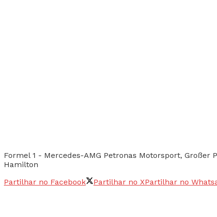
Formel 1 - Mercedes-AMG Petronas Motorsport, Großer 
Hamilton
Partilhar no Facebook
Partilhar no X
Partilhar no Whats