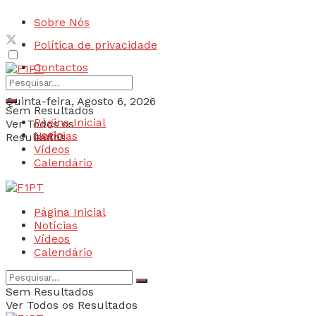
Sobre Nós
Política de privacidade
Contactos
Quinta-feira, Agosto 6, 2026
Sem Resultados
Página Inicial
Ver Todos os
Login
Notícias
Resultados
Vídeos
Calendário
Página Inicial
Notícias
Vídeos
Calendário
Sem Resultados
Ver Todos os Resultados