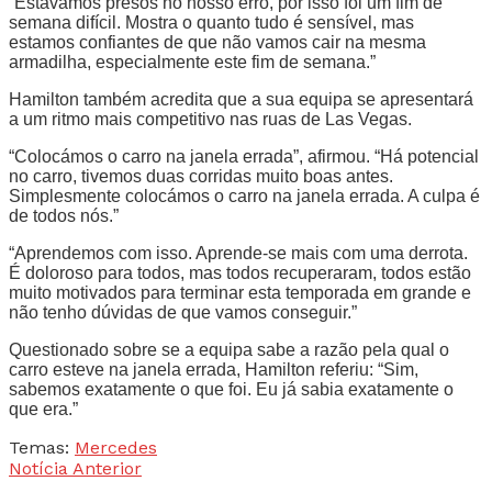
“Estávamos presos no nosso erro, por isso foi um fim de
semana difícil. Mostra o quanto tudo é sensível, mas
estamos confiantes de que não vamos cair na mesma
armadilha, especialmente este fim de semana.”
Hamilton também acredita que a sua equipa se apresentará
a um ritmo mais competitivo nas ruas de Las Vegas.
“Colocámos o carro na janela errada”, afirmou. “Há potencial
no carro, tivemos duas corridas muito boas antes.
Simplesmente colocámos o carro na janela errada. A culpa é
de todos nós.”
“Aprendemos com isso. Aprende-se mais com uma derrota.
É doloroso para todos, mas todos recuperaram, todos estão
muito motivados para terminar esta temporada em grande e
não tenho dúvidas de que vamos conseguir.”
Questionado sobre se a equipa sabe a razão pela qual o
carro esteve na janela errada, Hamilton referiu: “Sim,
sabemos exatamente o que foi. Eu já sabia exatamente o
que era.”
Temas:
Mercedes
Notícia Anterior