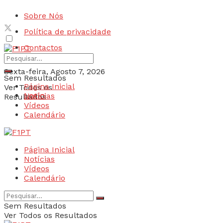
Sobre Nós
Política de privacidade
Contactos
Sexta-feira, Agosto 7, 2026
Sem Resultados
Página Inicial
Ver Todos os
Login
Notícias
Resultados
Vídeos
Calendário
Página Inicial
Notícias
Vídeos
Calendário
Sem Resultados
Ver Todos os Resultados