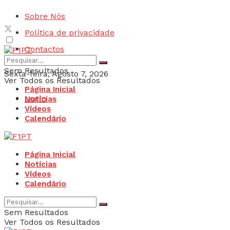
Sobre Nós
Política de privacidade
Contactos
Sem Resultados
Sexta-feira, Agosto 7, 2026
Ver Todos os Resultados
Página Inicial
Login
Notícias
Vídeos
Calendário
Página Inicial
Notícias
Vídeos
Calendário
Sem Resultados
Ver Todos os Resultados