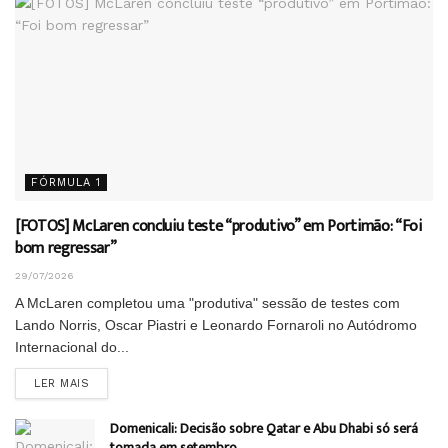
FÓRMULA 1
[FOTOS] McLaren concluiu teste “produtivo” em Portimão: “Foi
bom regressar”
29/07/2026
A McLaren completou uma "produtiva" sessão de testes com
Lando Norris, Oscar Piastri e Leonardo Fornaroli no Autódromo
Internacional do...
DETAILS
LER MAIS
Domenicali: Decisão sobre Qatar e Abu Dhabi só será
tomada em setembro