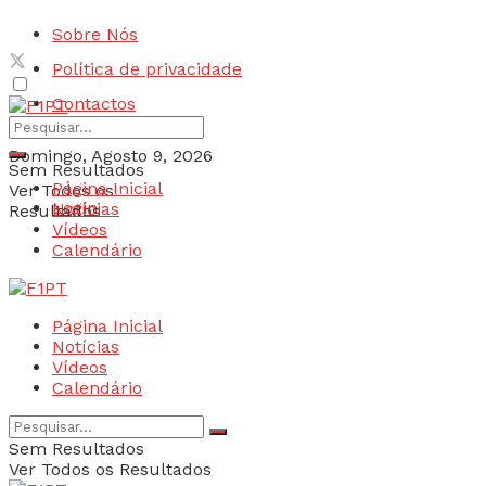
Sobre Nós
Política de privacidade
Contactos
Domingo, Agosto 9, 2026
Sem Resultados
Página Inicial
Ver Todos os
Login
Notícias
Resultados
Vídeos
Calendário
Página Inicial
Notícias
Vídeos
Calendário
Sem Resultados
Ver Todos os Resultados