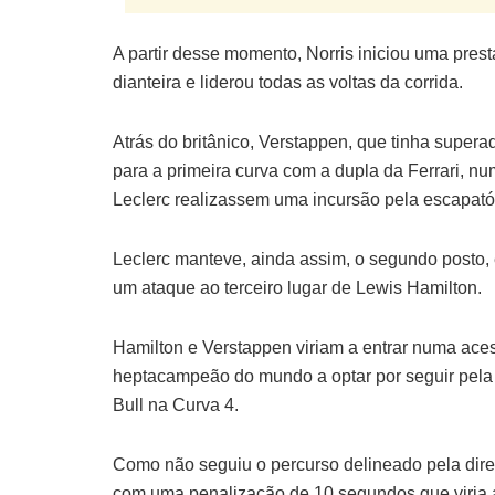
A partir desse momento, Norris iniciou uma pre
dianteira e liderou todas as voltas da corrida.
Atrás do britânico, Verstappen, que tinha super
para a primeira curva com a dupla da Ferrari, n
Leclerc realizassem uma incursão pela escapatór
Leclerc manteve, ainda assim, o segundo posto,
um ataque ao terceiro lugar de Lewis Hamilton.
Hamilton e Verstappen viriam a entrar numa aces
heptacampeão do mundo a optar por seguir pela 
Bull na Curva 4.
Como não seguiu o percurso delineado pela direç
com uma penalização de 10 segundos que viria 