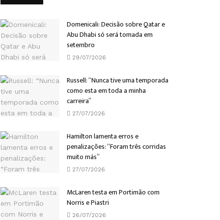
Domenicali: Decisão sobre Qatar e
Abu Dhabi só será tomada em
setembro
29/07/2026
Russell: “Nunca tive uma temporada
como esta em toda a minha
carreira”
27/07/2026
Hamilton lamenta erros e
penalizações: “Foram três corridas
muito más”
27/07/2026
McLaren testa em Portimão com
Norris e Piastri
26/07/2026