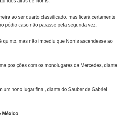
gundos atrás de Norris.
eira ao ser quarto classificado, mas ficará certamente
no pódio caso não parasse pela segunda vez.
até quinto, mas não impediu que Norris ascendesse ao
étima posições com os monolugares da Mercedes, diante
 um nono lugar final, diante do Sauber de Gabriel
o México