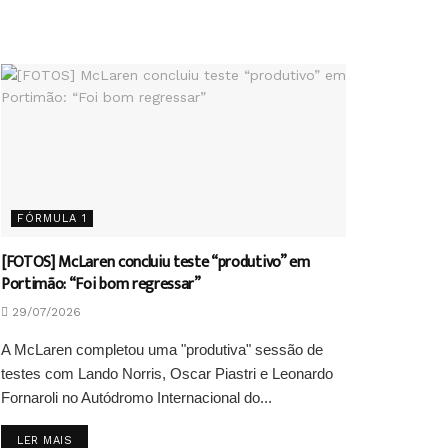
FÓRMULA 1
[FOTOS] McLaren concluiu teste “produtivo” em
Portimão: “Foi bom regressar”
29/07/2026
A McLaren completou uma "produtiva" sessão de
testes com Lando Norris, Oscar Piastri e Leonardo
Fornaroli no Autódromo Internacional do...
DETAILS
LER MAIS