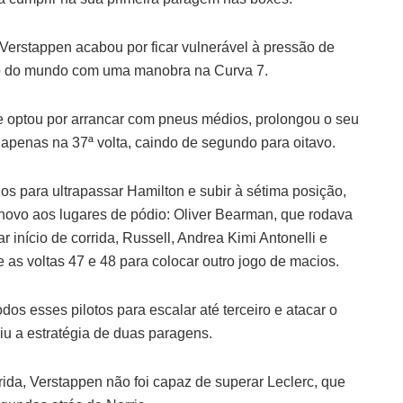
Verstappen acabou por ficar vulnerável à pressão de
ão do mundo com uma manobra na Curva 7.
que optou por arrancar com pneus médios, prolongou o seu
os apenas na 37ª volta, caindo de segundo para oitavo.
ios para ultrapassar Hamilton e subir à sétima posição,
novo aos lugares de pódio: Oliver Bearman, que rodava
 início de corrida, Russell, Andrea Kimi Antonelli e
 as voltas 47 e 48 para colocar outro jogo de macios.
os esses pilotos para escalar até terceiro e atacar o
u a estratégia de duas paragens.
rida, Verstappen não foi capaz de superar Leclerc, que