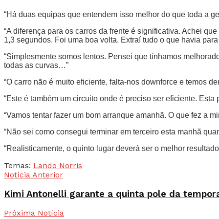
“Há duas equipas que entendem isso melhor do que toda a gent
“A diferença para os carros da frente é significativa. Achei qu
1,3 segundos. Foi uma boa volta. Extraí tudo o que havia para e
“Simplesmente somos lentos. Pensei que tínhamos melhorado 
todas as curvas…”
“O carro não é muito eficiente, falta-nos downforce e temos 
“Este é também um circuito onde é preciso ser eficiente. Est
“Vamos tentar fazer um bom arranque amanhã. O que fez a min
“Não sei como consegui terminar em terceiro esta manhã quan
“Realisticamente, o quinto lugar deverá ser o melhor resultado
Temas:
Lando Norris
Notícia Anterior
Kimi Antonelli garante a quinta pole da tempor
Próxima Notícia