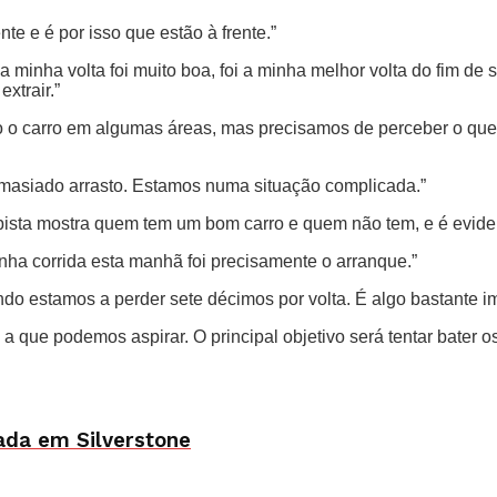
e e é por isso que estão à frente.”
e a minha volta foi muito boa, foi a minha melhor volta do fim d
xtrair.”
o carro em algumas áreas, mas precisamos de perceber o que 
demasiado arrasto. Estamos numa situação complicada.”
a pista mostra quem tem um bom carro e quem não tem, e é evid
ha corrida esta manhã foi precisamente o arranque.”
do estamos a perder sete décimos por volta. É algo bastante i
 a que podemos aspirar. O principal objetivo será tentar bater o
ada em Silverstone