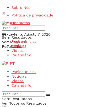
Sobre Nós
Política de privacidade
Contactos
Sexta-feira, Agosto 7, 2026
Sem Resultados
Página Inicial
Ver Todos os
Login
Notícias
Resultados
Vídeos
Calendário
Página Inicial
Notícias
Vídeos
Calendário
Sem Resultados
Ver Todos os Resultados