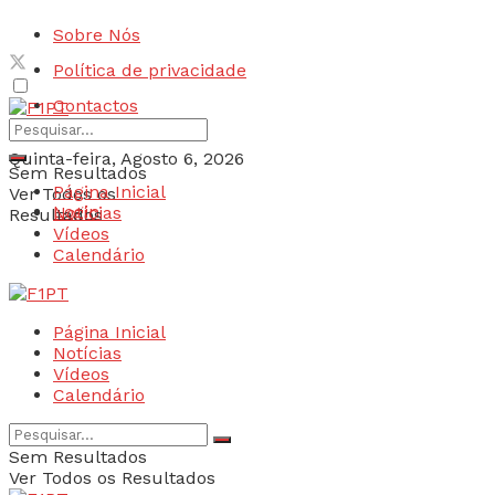
Sobre Nós
Política de privacidade
Contactos
Quinta-feira, Agosto 6, 2026
Sem Resultados
Página Inicial
Ver Todos os
Login
Notícias
Resultados
Vídeos
Calendário
Página Inicial
Notícias
Vídeos
Calendário
Sem Resultados
Ver Todos os Resultados