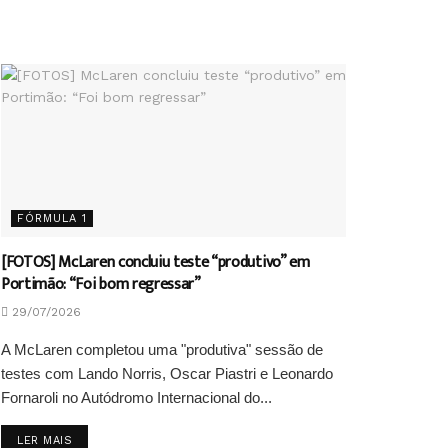
FÓRMULA 1
[FOTOS] McLaren concluiu teste “produtivo” em
Portimão: “Foi bom regressar”
29/07/2026
A McLaren completou uma "produtiva" sessão de
testes com Lando Norris, Oscar Piastri e Leonardo
Fornaroli no Autódromo Internacional do...
DETAILS
LER MAIS