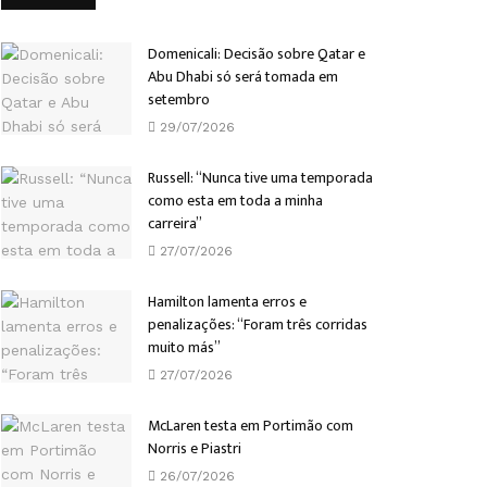
Domenicali: Decisão sobre Qatar e
Abu Dhabi só será tomada em
setembro
29/07/2026
Russell: “Nunca tive uma temporada
como esta em toda a minha
carreira”
27/07/2026
Hamilton lamenta erros e
penalizações: “Foram três corridas
muito más”
27/07/2026
McLaren testa em Portimão com
Norris e Piastri
26/07/2026