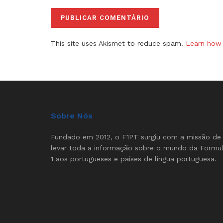
This site uses Akismet to reduce spam.
Learn how 
Sobre Nós
Fundado em 2012, o F1PT surgiu com a missão de
levar toda a informação sobre o mundo da Formu
1 aos portugueses e países de língua portuguesa.