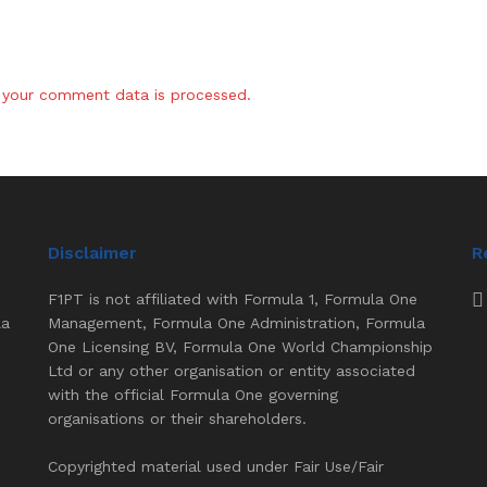
your comment data is processed.
Disclaimer
R
F1PT is not affiliated with Formula 1, Formula One
la
Management, Formula One Administration, Formula
One Licensing BV, Formula One World Championship
Ltd or any other organisation or entity associated
with the official Formula One governing
organisations or their shareholders.
Copyrighted material used under Fair Use/Fair