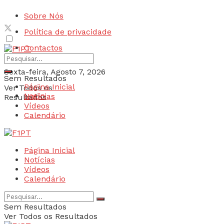
Sobre Nós
Política de privacidade
Contactos
Sexta-feira, Agosto 7, 2026
Sem Resultados
Página Inicial
Ver Todos os
Login
Notícias
Resultados
Vídeos
Calendário
Página Inicial
Notícias
Vídeos
Calendário
Sem Resultados
Ver Todos os Resultados