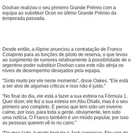
Doohan realizou o seu primeiro Grande Prémio com a
equipa ao substituir Ocon no último Grande Prémio da
temporada passada.
Desde então, a Alpine anunciou a contratação de Franco
Colapinto para as funções de piloto de reserva, o que levou
ao surgimento de rumores relativamente à possibilidade de o
argentino poder substituir Doohan caso este não atinja os
níveis de desempenho desejados pela equipa.
“Sinto muito por ele neste momento”, disse Oakes. “Ele está
a ser alvo de algumas críticas e isso não é justo.”
“No final do dia, ele está a fazer a sua estreia na Fórmula 1.
Quer dizer, ele fez a sua estreia em Abu Dhabi, mas é o seu
primeiro ano completo. E penso que tem sido um inverno
calmo, por isso, para toda a gente, obviamente, tem sido
uma notícia. O Franco também é um miúdo popular, por isso
as pessoas querem vê-lo no carro.”
“Do meu lado, é muito bom ter o Jack connosco. Ele veio da