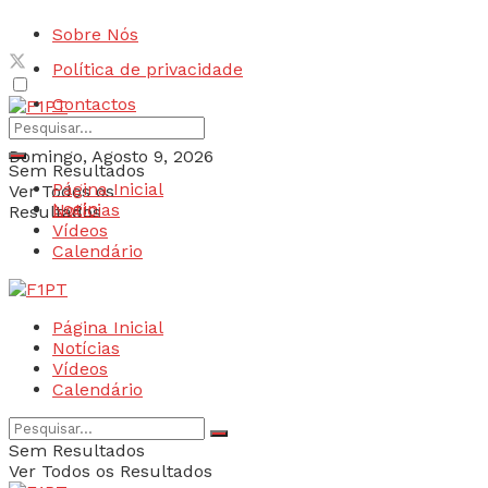
Sobre Nós
Política de privacidade
Contactos
Domingo, Agosto 9, 2026
Sem Resultados
Página Inicial
Ver Todos os
Login
Notícias
Resultados
Vídeos
Calendário
Página Inicial
Notícias
Vídeos
Calendário
Sem Resultados
Ver Todos os Resultados