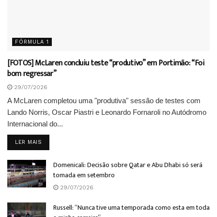
FÓRMULA 1
[FOTOS] McLaren concluiu teste “produtivo” em Portimão: “Foi
bom regressar”
29/07/2026
A McLaren completou uma "produtiva" sessão de testes com
Lando Norris, Oscar Piastri e Leonardo Fornaroli no Autódromo
Internacional do...
DETAILS
LER MAIS
Domenicali: Decisão sobre Qatar e Abu Dhabi só será
tomada em setembro
29/07/2026
Russell: “Nunca tive uma temporada como esta em toda