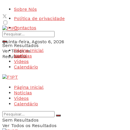
Sobre Nós
Política de privacidade
Contactos
Quinta-feira, Agosto 6, 2026
Sem Resultados
Página Inicial
Ver Todos os
Login
Notícias
Resultados
Vídeos
Calendário
Página Inicial
Notícias
Vídeos
Calendário
Sem Resultados
Ver Todos os Resultados