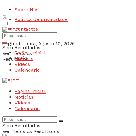
Sobre Nós
Política de privacidade
Contactos
Segunda-feira, Agosto 10, 2026
Sem Resultados
Página Inicial
Ver Todos os
Login
Notícias
Resultados
Vídeos
Calendário
Página Inicial
Notícias
Vídeos
Calendário
Sem Resultados
Ver Todos os Resultados