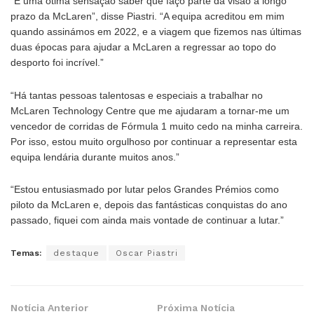
“É uma ótima sensação saber que faço parte da visão a longo
prazo da McLaren”, disse Piastri. “A equipa acreditou em mim
quando assinámos em 2022, e a viagem que fizemos nas últimas
duas épocas para ajudar a McLaren a regressar ao topo do
desporto foi incrível.”
“Há tantas pessoas talentosas e especiais a trabalhar no
McLaren Technology Centre que me ajudaram a tornar-me um
vencedor de corridas de Fórmula 1 muito cedo na minha carreira.
Por isso, estou muito orgulhoso por continuar a representar esta
equipa lendária durante muitos anos.”
“Estou entusiasmado por lutar pelos Grandes Prémios como
piloto da McLaren e, depois das fantásticas conquistas do ano
passado, fiquei com ainda mais vontade de continuar a lutar.”
Temas:
destaque
Oscar Piastri
Notícia Anterior
Próxima Notícia