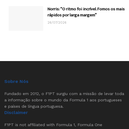
Norris: “O ritmo foi incrível. Fomos os mais
rápidos por larga margem”
26/07/2026
Sobre Nós
Fundado em 2012, o F1PT surgiu com a missão de levar toda
a informação sobre o mundo da Formula 1 aos portugueses
e países de língua portuguesa.
Disclaimer
F1PT is not affiliated with Formula 1, Formula One