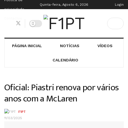
Política de
Quinta-feira, Agosto 6, 2026
Login
privacidade
Contactos
PÁGINA INICIAL
NOTÍCIAS
VÍDEOS
CALENDÁRIO
Oficial: Piastri renova por vários
anos com a McLaren
F1PT
11/03/2025