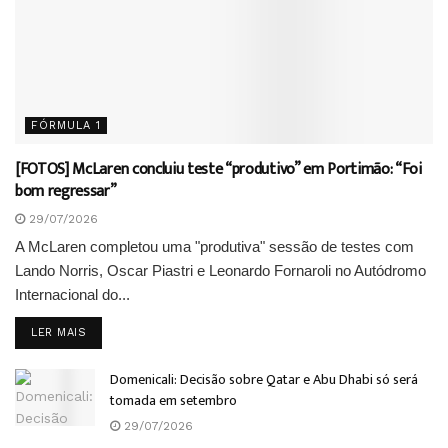
FÓRMULA 1
[FOTOS] McLaren concluiu teste “produtivo” em Portimão: “Foi
bom regressar”
29/07/2026
A McLaren completou uma "produtiva" sessão de testes com
Lando Norris, Oscar Piastri e Leonardo Fornaroli no Autódromo
Internacional do...
DETAILS
LER MAIS
Domenicali: Decisão sobre Qatar e Abu Dhabi só será
tomada em setembro
29/07/2026