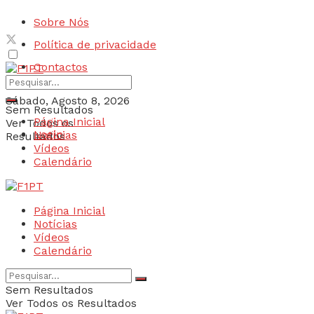
Sobre Nós
Política de privacidade
Contactos
Sábado, Agosto 8, 2026
Sem Resultados
Página Inicial
Ver Todos os
Login
Notícias
Resultados
Vídeos
Calendário
Página Inicial
Notícias
Vídeos
Calendário
Sem Resultados
Ver Todos os Resultados