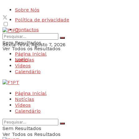
Sobre Nós
Política de privacidade
Contactos
Sem Resultados
Sexta-feira, Agosto 7, 2026
Ver Todos os Resultados
Página Inicial
Login
Notícias
Vídeos
Calendário
Página Inicial
Notícias
Vídeos
Calendário
Sem Resultados
Ver Todos os Resultados