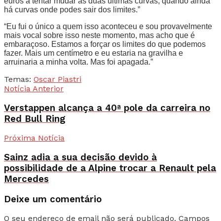
euros a tentar mudar as duas últimas curvas, quando ainda
há curvas onde podes sair dos limites.”
“Eu fui o único a quem isso aconteceu e sou provavelmente
mais vocal sobre isso neste momento, mas acho que é
embaraçoso. Estamos a forçar os limites do que podemos
fazer. Mais um centímetro e eu estaria na gravilha e
arruinaria a minha volta. Mas foi apagada.”
Temas:
Oscar Piastri
Notícia Anterior
Verstappen alcança a 40ª pole da carreira no
Red Bull Ring
Próxima Notícia
Sainz adia a sua decisão devido à
possibilidade de a Alpine trocar a Renault pela
Mercedes
Deixe um comentário
O seu endereço de email não será publicado.
Campos