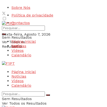
Sobre Nós
Política de privacidade
Contactos
Sexta-feira, Agosto 7, 2026
Sem Resultados
Página Inicial
Ver Todos os
Login
Notícias
Resultados
Vídeos
Calendário
Página Inicial
Notícias
Vídeos
Calendário
Sem Resultados
Ver Todos os Resultados