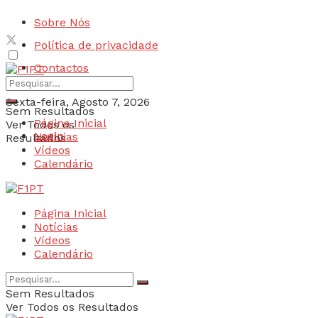
Sobre Nós
Política de privacidade
Contactos
Sexta-feira, Agosto 7, 2026
Sem Resultados
Página Inicial
Ver Todos os
Login
Notícias
Resultados
Vídeos
Calendário
Página Inicial
Notícias
Vídeos
Calendário
Sem Resultados
Ver Todos os Resultados