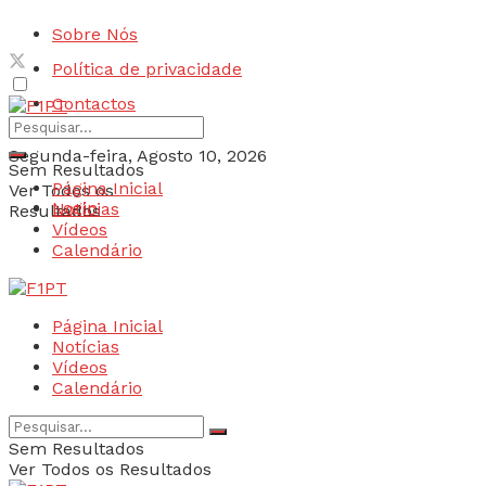
Sobre Nós
Política de privacidade
Contactos
Segunda-feira, Agosto 10, 2026
Sem Resultados
Página Inicial
Ver Todos os
Login
Notícias
Resultados
Vídeos
Calendário
Página Inicial
Notícias
Vídeos
Calendário
Sem Resultados
Ver Todos os Resultados