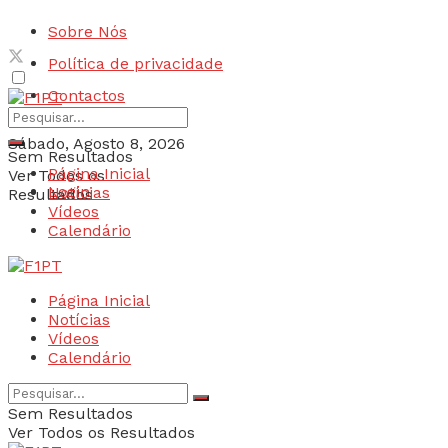
Sobre Nós
Política de privacidade
Contactos
Sábado, Agosto 8, 2026
Sem Resultados
Página Inicial
Ver Todos os
Login
Notícias
Resultados
Vídeos
Calendário
Página Inicial
Notícias
Vídeos
Calendário
Sem Resultados
Ver Todos os Resultados