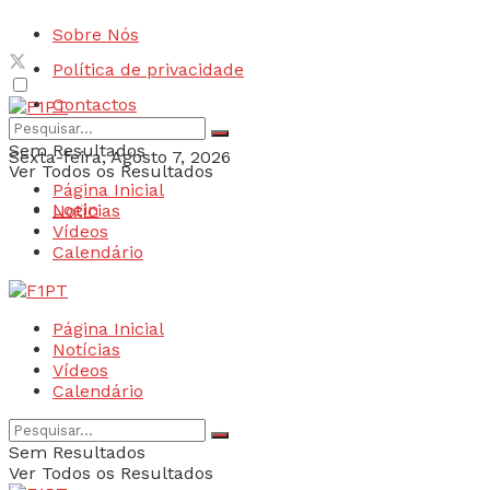
Sobre Nós
Política de privacidade
Contactos
Sem Resultados
Sexta-feira, Agosto 7, 2026
Ver Todos os Resultados
Página Inicial
Login
Notícias
Vídeos
Calendário
Página Inicial
Notícias
Vídeos
Calendário
Sem Resultados
Ver Todos os Resultados