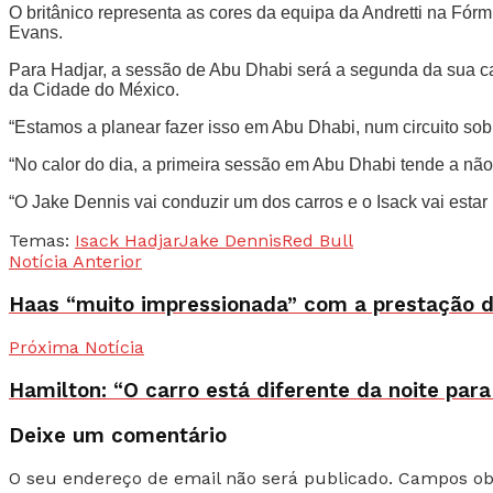
O britânico representa as cores da equipa da Andretti na Fó
Evans.
Para Hadjar, a sessão de Abu Dhabi será a segunda da sua car
da Cidade do México.
“Estamos a planear fazer isso em Abu Dhabi, num circuito sobr
“No calor do dia, a primeira sessão em Abu Dhabi tende a não 
“O Jake Dennis vai conduzir um dos carros e o Isack vai estar
Temas:
Isack Hadjar
Jake Dennis
Red Bull
Notícia Anterior
Haas “muito impressionada” com a prestação d
Próxima Notícia
Hamilton: “O carro está diferente da noite par
Deixe um comentário
O seu endereço de email não será publicado.
Campos ob