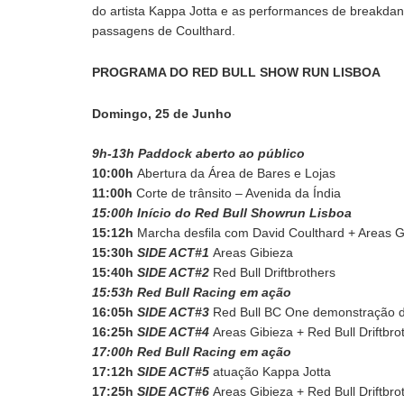
do artista Kappa Jotta e as performances de breakdan
passagens de Coulthard.
PROGRAMA DO RED BULL SHOW RUN LISBOA
Domingo, 25 de Junho
9h-13h Paddock aberto ao público
10:00h
Abertura da Área de Bares e Lojas
11:00h
Corte de trânsito – Avenida da Índia
15:00h Início do Red Bull Showrun Lisboa
15:12h
Marcha desfila com David Coulthard + Areas Gi
15:30h
SIDE ACT#1
Areas Gibieza
15:40h
SIDE ACT#2
Red Bull Driftbrothers
15:53h Red Bull Racing em ação
16:05h
SIDE ACT#3
Red Bull BC One demonstração 
16:25h
SIDE ACT#4
Areas Gibieza + Red Bull Driftbro
17:00h Red Bull Racing em ação
17:12h
SIDE ACT#5
atuação Kappa Jotta
17:25h
SIDE ACT#6
Areas Gibieza + Red Bull Driftbro