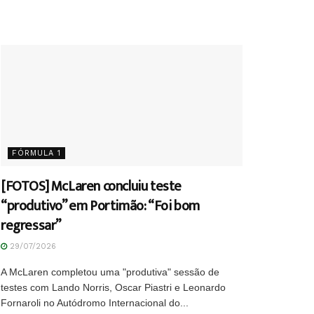
FÓRMULA 1
[FOTOS] McLaren concluiu teste
“produtivo” em Portimão: “Foi bom
regressar”
29/07/2026
A McLaren completou uma "produtiva" sessão de
testes com Lando Norris, Oscar Piastri e Leonardo
Fornaroli no Autódromo Internacional do...