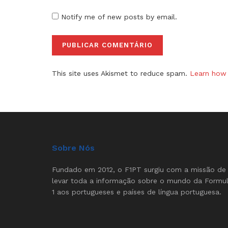
Notify me of new posts by email.
This site uses Akismet to reduce spam.
Learn how 
Sobre Nós
Fundado em 2012, o F1PT surgiu com a missão de
levar toda a informação sobre o mundo da Formu
1 aos portugueses e países de língua portuguesa.