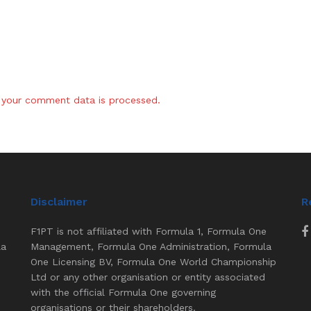
your comment data is processed.
Disclaimer
R
F1PT is not affiliated with Formula 1, Formula One
la
Management, Formula One Administration, Formula
One Licensing BV, Formula One World Championship
Ltd or any other organisation or entity associated
with the official Formula One governing
organisations or their shareholders.