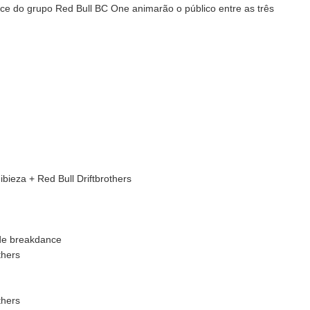
ce do grupo Red Bull BC One animarão o público entre as três
bieza + Red Bull Driftbrothers
de breakdance
thers
thers