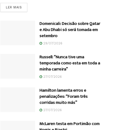
DETAILS
LER MAIS
Domenicali: Decisão sobre Qatar
e Abu Dhabi só será tomada em
setembro
29/07/2026
Russell: “Nunca tive uma
temporada como esta em toda a
minha carreira”
27/07/2026
Hamilton lamenta erros e
penalizações: “Foram três
corridas muito más”
27/07/2026
McLaren testa em Portimão com
Norris e Piastri