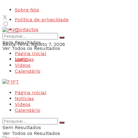
Sobre Nós
Política de privacidade
Contactos
Sem Resultados
Sexta-feira, Agosto 7, 2026
Ver Todos os Resultados
Página Inicial
Login
Notícias
Vídeos
Calendário
Página Inicial
Notícias
Vídeos
Calendário
Sem Resultados
Ver Todos os Resultados