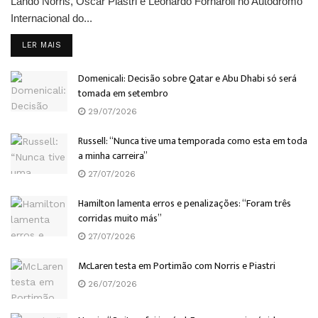
Lando Norris, Oscar Piastri e Leonardo Fornaroli no Autódromo
Internacional do...
DETAILS
LER MAIS
Domenicali: Decisão sobre Qatar e Abu Dhabi só será
tomada em setembro
29/07/2026
Russell: “Nunca tive uma temporada como esta em toda
a minha carreira”
27/07/2026
Hamilton lamenta erros e penalizações: “Foram três
corridas muito más”
27/07/2026
McLaren testa em Portimão com Norris e Piastri
26/07/2026