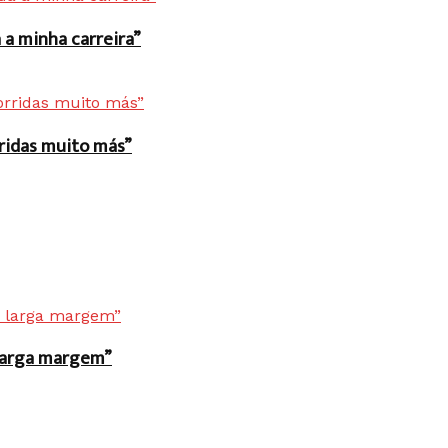
a minha carreira”
rridas muito más”
r larga margem”