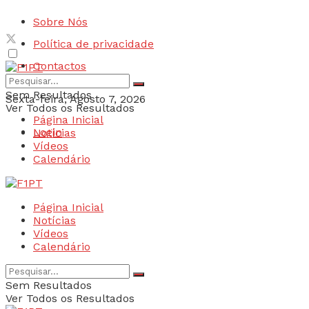
Sobre Nós
Política de privacidade
Contactos
Sem Resultados
Sexta-feira, Agosto 7, 2026
Ver Todos os Resultados
Página Inicial
Login
Notícias
Vídeos
Calendário
Página Inicial
Notícias
Vídeos
Calendário
Sem Resultados
Ver Todos os Resultados