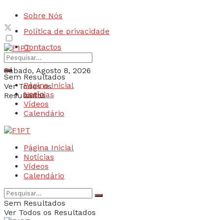
Sobre Nós
Política de privacidade
Contactos
Sábado, Agosto 8, 2026
Sem Resultados
Página Inicial
Ver Todos os
Login
Notícias
Resultados
Vídeos
Calendário
Página Inicial
Notícias
Vídeos
Calendário
Sem Resultados
Ver Todos os Resultados