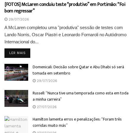
[FOTOS] McLaren concluiu teste “produtivo” em Portimão: “Foi
bom regressar”
29/07/2026
A McLaren completou uma "produtiva" sessão de testes com
Lando Norris, Oscar Piastri e Leonardo Fornaroli no Autódromo
Internacional do...
DETAILS
LER MAIS
Domenicali: Decisão sobre Qatar e Abu Dhabi só será
tomada em setembro
29/07/2026
Russell: “Nunca tive uma temporada como esta em toda
a minha carreira”
27/07/2026
Hamilton lamenta erros e penalizações: “Foram três
corridas muito más”