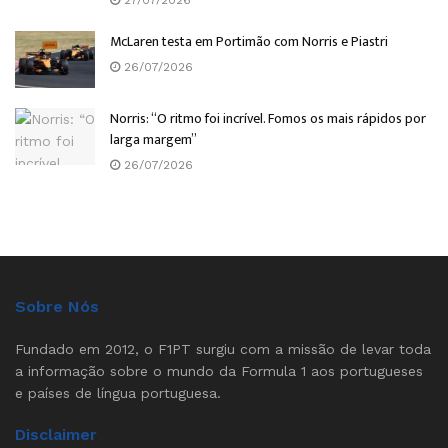
27/07/2026
McLaren testa em Portimão com Norris e Piastri
26/07/2026
Norris: “O ritmo foi incrível. Fomos os mais rápidos por
larga margem”
26/07/2026
Sobre Nós
Fundado em 2012, o F1PT surgiu com a missão de levar toda
a informação sobre o mundo da Formula 1 aos portugueses
e países de língua portuguesa.
Disclaimer