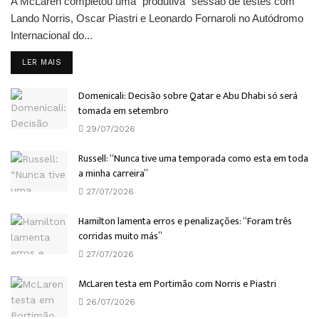
A McLaren completou uma "produtiva" sessão de testes com
Lando Norris, Oscar Piastri e Leonardo Fornaroli no Autódromo
Internacional do...
DETAILS
LER MAIS
Domenicali: Decisão sobre Qatar e Abu Dhabi só será
tomada em setembro
29/07/2026
Russell: “Nunca tive uma temporada como esta em toda
a minha carreira”
27/07/2026
Hamilton lamenta erros e penalizações: “Foram três
corridas muito más”
27/07/2026
McLaren testa em Portimão com Norris e Piastri
26/07/2026