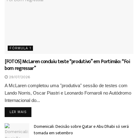
FÓRMULA 1
[FOTOS] McLaren concluiu teste “produtivo” em Portimão: “Foi
bom regressar”
29/07/2026
A McLaren completou uma "produtiva" sessão de testes com
Lando Norris, Oscar Piastri e Leonardo Fornaroli no Autódromo
Internacional do...
DETAILS
LER MAIS
Domenicali: Decisão sobre Qatar e Abu Dhabi só será
tomada em setembro