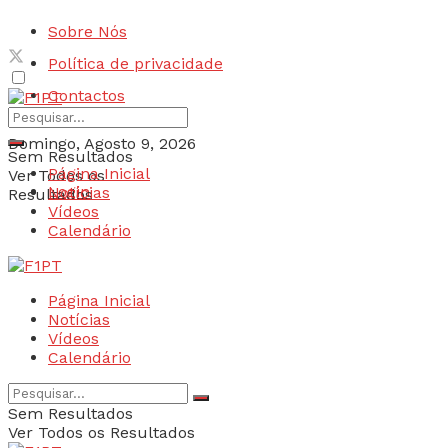
Sobre Nós
Política de privacidade
Contactos
Domingo, Agosto 9, 2026
Sem Resultados
Página Inicial
Ver Todos os
Login
Notícias
Resultados
Vídeos
Calendário
Página Inicial
Notícias
Vídeos
Calendário
Sem Resultados
Ver Todos os Resultados