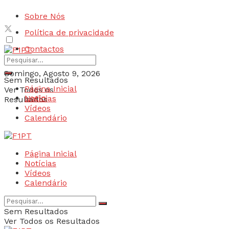
Sobre Nós
Política de privacidade
Contactos
Domingo, Agosto 9, 2026
Sem Resultados
Página Inicial
Ver Todos os
Login
Notícias
Resultados
Vídeos
Calendário
Página Inicial
Notícias
Vídeos
Calendário
Sem Resultados
Ver Todos os Resultados