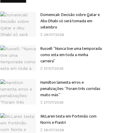
Domenicali: Decisão sobre Qatar e
Abu Dhabi só será tomada em
setembro
29/07/2026
Russell: “Nunca tive uma temporada
como esta em toda a minha
carreira”
27/07/2026
Hamilton lamenta erros e
penalizações: “Foram três corridas
muito más”
27/07/2026
McLaren testa em Portimão com
Norris e Piastri
26/07/2026