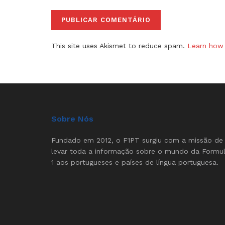
This site uses Akismet to reduce spam.
Learn how 
Sobre Nós
Fundado em 2012, o F1PT surgiu com a missão de
levar toda a informação sobre o mundo da Formu
1 aos portugueses e países de língua portuguesa.