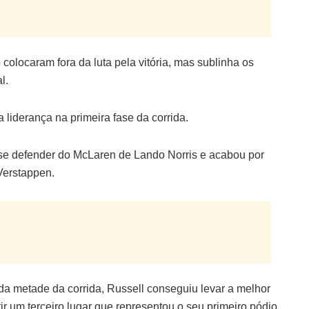
colocaram fora da luta pela vitória, mas sublinha os
l.
 liderança na primeira fase da corrida.
 se defender do McLaren de Lando Norris e acabou por
Verstappen.
a metade da corrida, Russell conseguiu levar a melhor
ir um terceiro lugar que representou o seu primeiro pódio