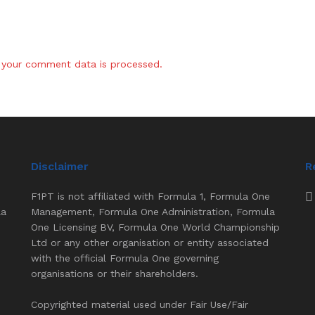
your comment data is processed.
Disclaimer
R
F1PT is not affiliated with Formula 1, Formula One
la
Management, Formula One Administration, Formula
One Licensing BV, Formula One World Championship
Ltd or any other organisation or entity associated
with the official Formula One governing
organisations or their shareholders.
Copyrighted material used under Fair Use/Fair