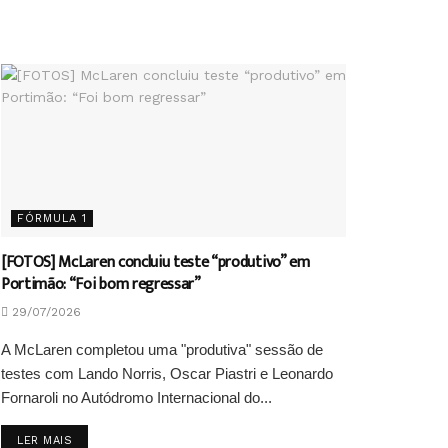
FÓRMULA 1
[FOTOS] McLaren concluiu teste “produtivo” em
Portimão: “Foi bom regressar”
29/07/2026
A McLaren completou uma "produtiva" sessão de
testes com Lando Norris, Oscar Piastri e Leonardo
Fornaroli no Autódromo Internacional do...
DETAILS
LER MAIS